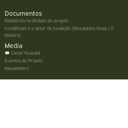
Documentos
Relatórios no âmbito do projeto
FundiRoaD e o setor de fundição (Resultados finais / O
Roteiro)
Media
Canal Youtube
Eventos do Projeto
Newsletters
Contactos
Endereço:
Rua Eng. Ezequiel Campos, 525, 1º 4100-233
Porto – Portugal
Email:
info@apf.com.pt
Telefone:
(+351) 226 090 675
Chamada rede fixa nacional