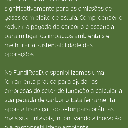
Roteiro
significativamente para as emissões de
Pegada de Carbono
gases com efeito de estufa. Compreender e
reduzir a pegada de carbono é essencial
Contactos
para mitigar os impactos ambientais e
melhorar a sustentabilidade das
operações.
© 2026 FundiRoaD – Roteiro para a Descarbonização do Set
No FundiRoaD, disponibilizamos uma
Fundição
ferramenta prática para ajudar as
Líder do Projeto:
APF
– Associação Portuguesa De Fundi
empresas do setor de fundição a calcular a
sua pegada de carbono. Esta ferramenta
apoia a transição do setor para práticas
mais sustentáveis, incentivando a inovação
e a responsabilidade ambiental.